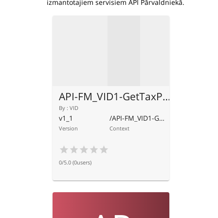
izmantotajiem servisiem API Pārvaldniekā.
API-FM_VID1-GetTaxPayerTaxDebt
By
:
VID
v1_1
/API-FM_VID1-GetTaxPayerTaxDebt
Version
Context
0/5.0 (0
users
)